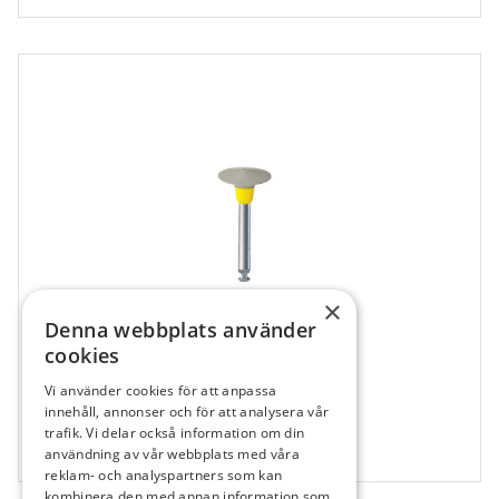
×
Denna webbplats använder
cookies
Vi använder cookies för att anpassa
478123
innehåll, annonser och för att analysera vår
Diapol Lins grå, VST
trafik. Vi delar också information om din
användning av vår webbplats med våra
1 st
reklam- och analyspartners som kan
kombinera den med annan information som