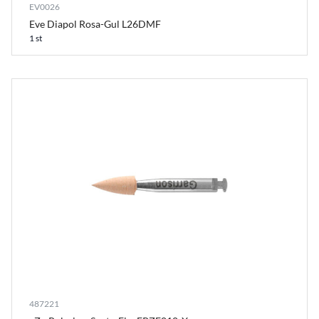
EV0026
Eve Diapol Rosa-Gul L26DMF
1 st
487221