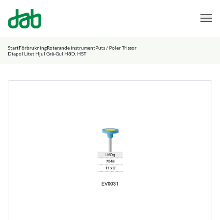
DAB Dental
Hoppa till innehåll
Start
Förbrukning
Roterande instrument
Puts / Poler Trissor
Diapol Litet Hjul Grå-Gul H8D, HST