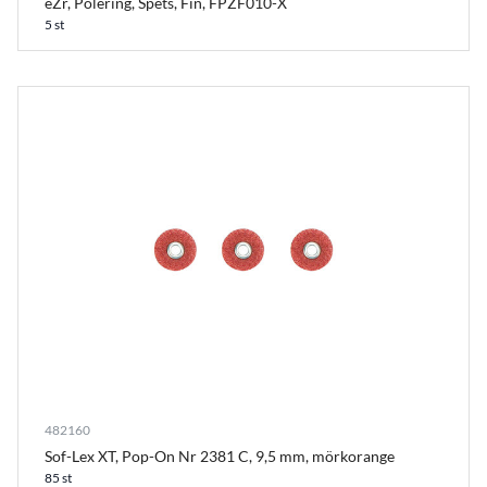
eZr, Polering, Spets, Fin, FPZF010-X
5 st
482160
Sof-Lex XT, Pop-On Nr 2381 C, 9,5 mm, mörkorange
85 st