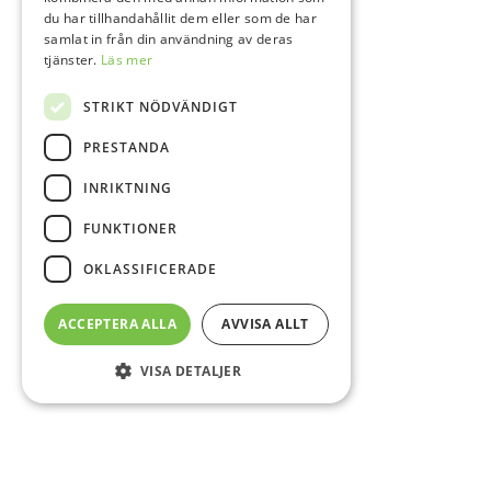
du har tillhandahållit dem eller som de har
samlat in från din användning av deras
tjänster.
Läs mer
STRIKT NÖDVÄNDIGT
PRESTANDA
INRIKTNING
FUNKTIONER
OKLASSIFICERADE
ACCEPTERA ALLA
AVVISA ALLT
VISA DETALJER
Sidfot