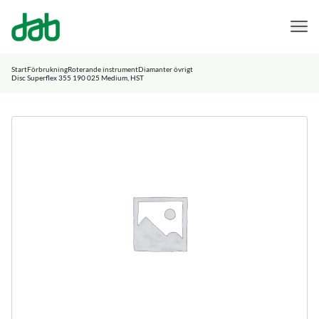
DAB Dental
Hoppa till innehåll
Start
Förbrukning
Roterande instrument
Diamanter övrigt
Disc Superflex 355 190 025 Medium, HST