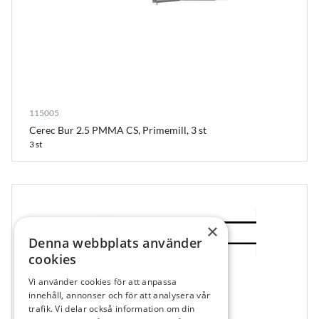
115005
Cerec Bur 2.5 PMMA CS, Primemill, 3 st
3 st
×
Denna webbplats använder
cookies
Vi använder cookies för att anpassa
460908
innehåll, annonser och för att analysera vår
trafik. Vi delar också information om din
368, 257, 020 Fin, VST