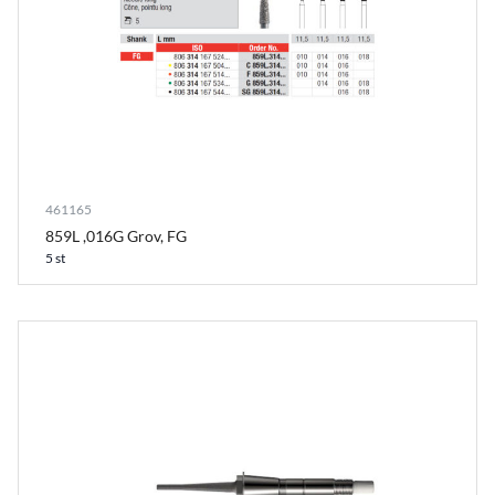
461165
859L ,016G Grov, FG
5 st