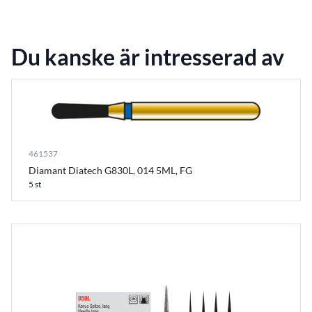
Du kanske är intresserad av
461537
Diamant Diatech G830L, 014 5ML, FG
5 st