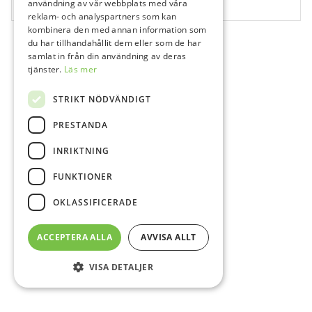
användning av vår webbplats med våra
1 st
reklam- och analyspartners som kan
kombinera den med annan information som
du har tillhandahållit dem eller som de har
samlat in från din användning av deras
tjänster.
Läs mer
STRIKT NÖDVÄNDIGT
PRESTANDA
INRIKTNING
FUNKTIONER
OKLASSIFICERADE
ACCEPTERA ALLA
AVVISA ALLT
VISA DETALJER