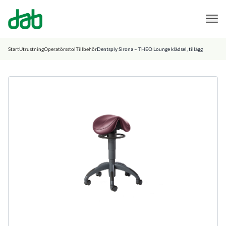
DAB Dental
Hoppa till innehåll
Start
Utrustning
Operatörsstol
Tillbehör
Dentsply Sirona – THEO Lounge klädsel, tillägg