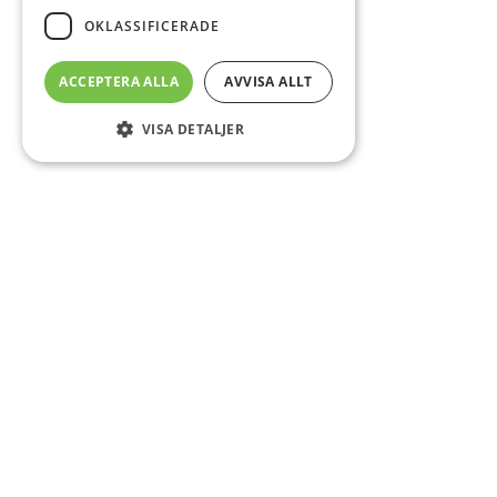
OKLASSIFICERADE
ACCEPTERA ALLA
AVVISA ALLT
VISA DETALJER
Sidfot
Om DAB
Servicecenter
Kontakt