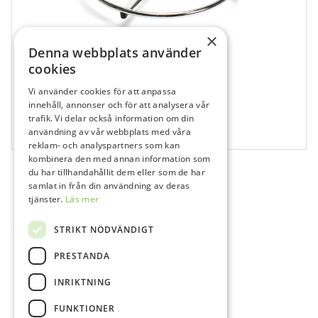
×
Denna webbplats använder
cookies
Vi använder cookies för att anpassa
111404
innehåll, annonser och för att analysera vår
XO – Fotring
trafik. Vi delar också information om din
användning av vår webbplats med våra
1 st
reklam- och analyspartners som kan
kombinera den med annan information som
du har tillhandahållit dem eller som de har
samlat in från din användning av deras
tjänster.
Läs mer
STRIKT NÖDVÄNDIGT
PRESTANDA
INRIKTNING
FUNKTIONER