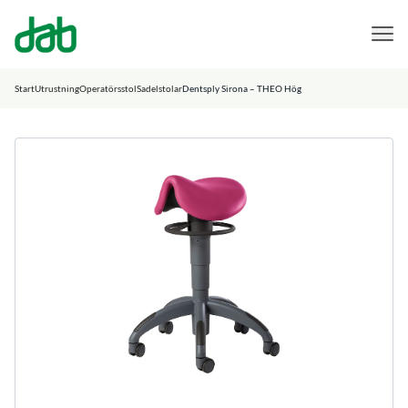
DAB Dental
Hoppa till innehåll
Start
Utrustning
Operatörsstol
Sadelstolar
Dentsply Sirona – THEO Hög