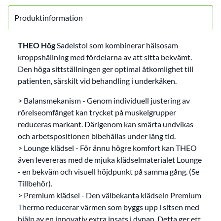
Produktinformation
THEO Hög
Sadelstol som kombinerar hälsosam
kroppshållning med fördelarna av att sitta bekvämt.
Den höga sittställningen ger optimal åtkomlighet till
patienten, särskilt vid behandling i underkäken.
> Balansmekanism - Genom individuell justering av
rörelseomfånget kan trycket på muskelgrupper
reduceras markant. Därigenom kan smärta undvikas
och arbetspositionen bibehållas under lång tid.
> Lounge klädsel - För ännu högre komfort kan THEO
även levereras med de mjuka klädselmaterialet Lounge
- en bekväm och visuell höjdpunkt på samma gång. (Se
Tillbehör).
> Premium klädsel - Den välbekanta klädseln Premium
Thermo reducerar värmen som byggs upp i sitsen med
hjälp av en innovativ extra insats i dynan. Detta ger ett