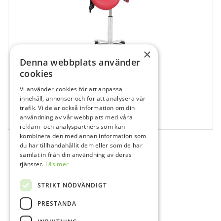
×
Denna webbplats använder
cookies
Vi använder cookies för att anpassa
129501
innehåll, annonser och för att analysera vår
Support – Lite Mini – PG2-S
trafik. Vi delar också information om din
användning av vår webbplats med våra
1 st
reklam- och analyspartners som kan
kombinera den med annan information som
du har tillhandahållit dem eller som de har
samlat in från din användning av deras
tjänster.
Läs mer
STRIKT NÖDVÄNDIGT
PRESTANDA