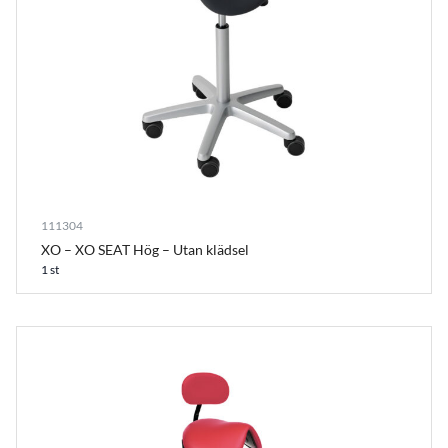
111304
XO – XO SEAT Hög – Utan klädsel
1 st