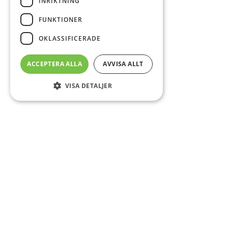
INRIKTNING
FUNKTIONER
OKLASSIFICERADE
ACCEPTERA ALLA
AVVISA ALLT
VISA DETALJER
Sidfot
Om DAB
Servicecenter