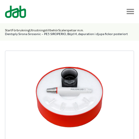
DAB Dental
Hoppa till innehåll
Start
Förbrukning
Utrustningstillbehör
Scalerspetsar m.m.
Dentsply Sirona Sirosonic – PE5 SIROPERIO, Böjd H, depuration i djupa fickor posteriort