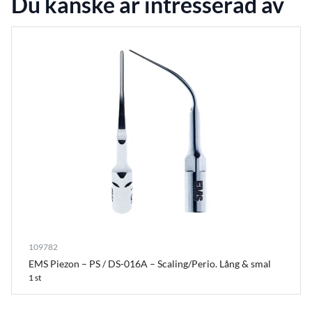
Du kanske är intresserad av
109782
EMS Piezon – PS / DS-016A – Scaling/Perio. Lång & smal
1 st