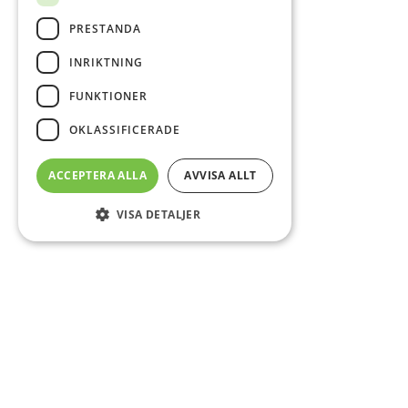
PRESTANDA
INRIKTNING
FUNKTIONER
OKLASSIFICERADE
ACCEPTERA ALLA
AVVISA ALLT
VISA DETALJER
Sidfot
Om DAB