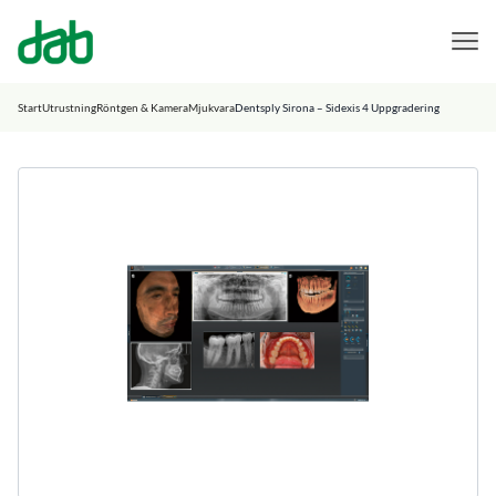
DAB Dental
Hoppa till innehåll
Start
Utrustning
Röntgen & Kamera
Mjukvara
Dentsply Sirona – Sidexis 4 Uppgradering