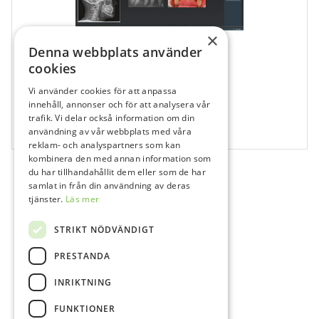
×
Denna webbplats använder
cookies
Vi använder cookies för att anpassa
112777
innehåll, annonser och för att analysera vår
Dentsply Sirona – Sidicom WLS Komplett
trafik. Vi delar också information om din
användning av vår webbplats med våra
1 st
reklam- och analyspartners som kan
kombinera den med annan information som
du har tillhandahållit dem eller som de har
samlat in från din användning av deras
tjänster.
Läs mer
STRIKT NÖDVÄNDIGT
PRESTANDA
INRIKTNING
FUNKTIONER