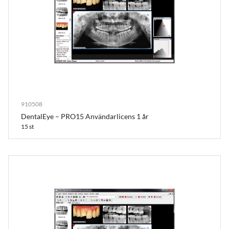
910508
DentalEye – PRO15 Användarlicens 1 år
15 st