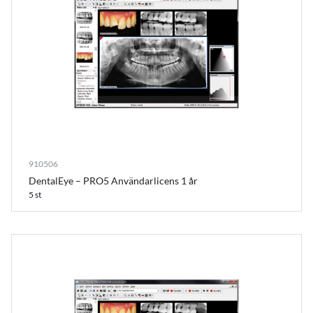
910506
DentalEye – PRO5 Användarlicens 1 år
5 st