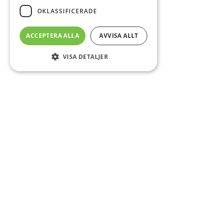
OKLASSIFICERADE
ACCEPTERA ALLA
AVVISA ALLT
VISA DETALJER
Sidfot
Om DAB
Servicecenter
Kontakt