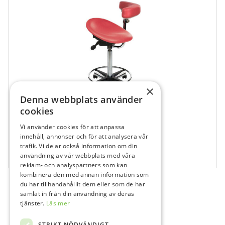
×
Denna webbplats använder
cookies
Vi använder cookies för att anpassa
129425
innehåll, annonser och för att analysera vår
Support Armstöd – SWING PG2-S
trafik. Vi delar också information om din
användning av vår webbplats med våra
1 st
reklam- och analyspartners som kan
kombinera den med annan information som
du har tillhandahållit dem eller som de har
samlat in från din användning av deras
tjänster.
Läs mer
STRIKT NÖDVÄNDIGT