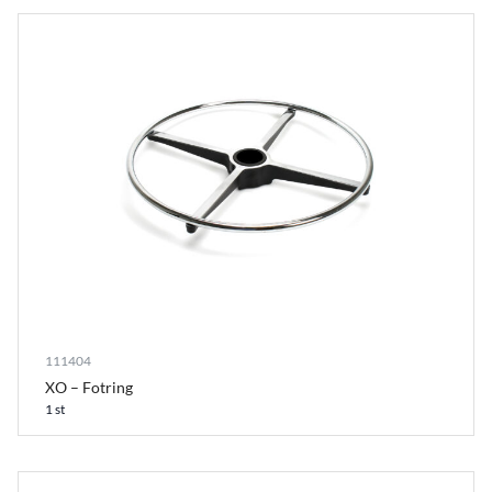
111404
XO – Fotring
1 st