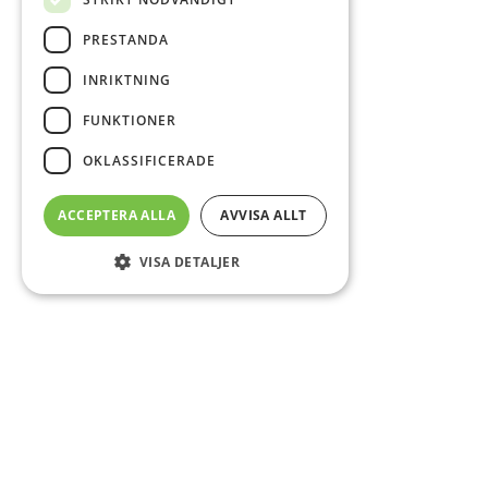
PRESTANDA
INRIKTNING
FUNKTIONER
OKLASSIFICERADE
ACCEPTERA ALLA
AVVISA ALLT
VISA DETALJER
Sidfot
Om DAB