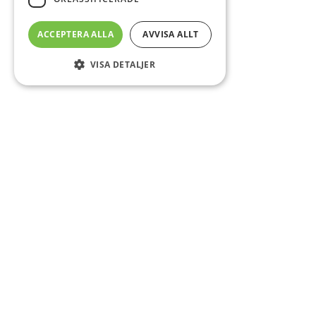
ACCEPTERA ALLA
AVVISA ALLT
VISA DETALJER
Sidfot
Om DAB
Servicecenter
Kontakt
Mer info