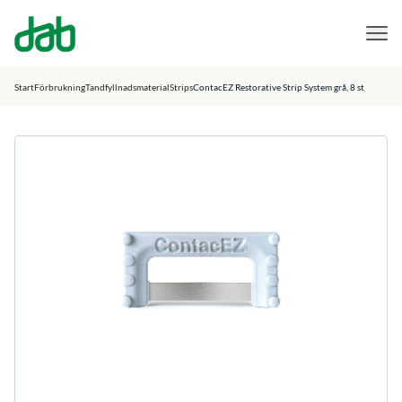
DAB Dental
Hoppa till innehåll
Start
Förbrukning
Tandfyllnadsmaterial
Strips
ContacEZ Restorative Strip System grå, 8 st