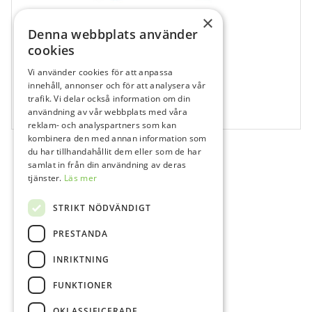
×
Denna webbplats använder
cookies
Vi använder cookies för att anpassa
619166
innehåll, annonser och för att analysera vår
ContacEZ Restorative Strip System vit, 8 st
trafik. Vi delar också information om din
användning av vår webbplats med våra
8 st
reklam- och analyspartners som kan
kombinera den med annan information som
du har tillhandahållit dem eller som de har
samlat in från din användning av deras
tjänster.
Läs mer
STRIKT NÖDVÄNDIGT
PRESTANDA
INRIKTNING
FUNKTIONER
OKLASSIFICERADE