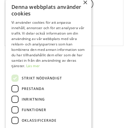
×
Denna webbplats använder
cookies
Vi använder cookies för att anpassa
618260
innehåll, annonser och för att analysera vår
trafik. Vi delar också information om din
Top Dent Adapter Bio
användning av vår webbplats med våra
100 st
reklam- och analyspartners som kan
kombinera den med annan information som
du har tillhandahållit dem eller som de har
samlat in från din användning av deras
tjänster.
Läs mer
STRIKT NÖDVÄNDIGT
PRESTANDA
INRIKTNING
FUNKTIONER
OKLASSIFICERADE