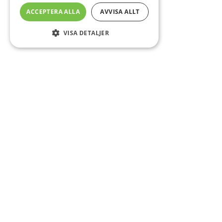
ACCEPTERA ALLA
AVVISA ALLT
VISA DETALJER
Sidfot
Om DAB
Servicecenter
Kontakt
Mer info