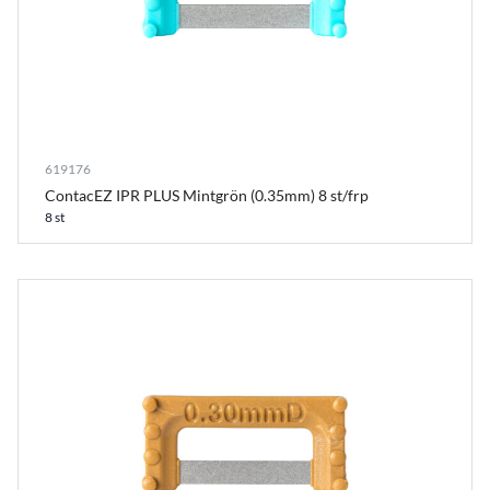
619176
ContacEZ IPR PLUS Mintgrön (0.35mm) 8 st/frp
8 st