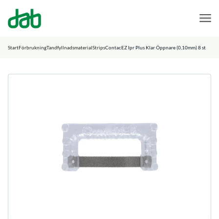
DAB Dental
Hoppa till innehåll
Start
Förbrukning
Tandfyllnadsmaterial
Strips
ContacEZ Ipr Plus Klar Öppnare (0,10mm) 8 st