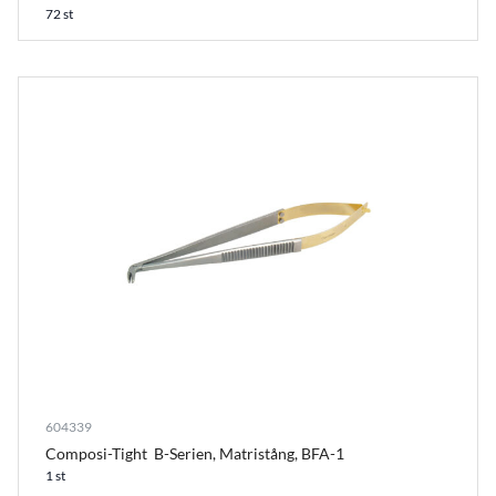
72 st
604339
Composi-Tight B-Serien, Matristång, BFA-1
1 st