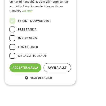
du har tillhandahållit dem eller som de har
samlat in från din användning av deras
tjänster.
Läs mer
STRIKT NÖDVÄNDIGT
PRESTANDA
INRIKTNING
FUNKTIONER
OKLASSIFICERADE
ACCEPTERA ALLA
AVVISA ALLT
VISA DETALJER
Sidfot