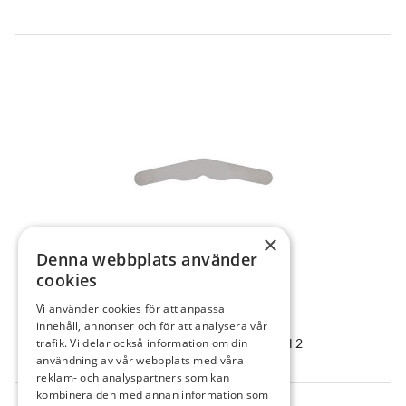
×
Denna webbplats använder
cookies
Vi använder cookies för att anpassa
604446
innehåll, annonser och för att analysera vår
trafik. Vi delar också information om din
Simplee Tofflemire, Matrisband, 0,05 mm, Strl 2
användning av vår webbplats med våra
12 st
reklam- och analyspartners som kan
kombinera den med annan information som