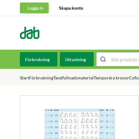
Logga in
Skapa konto
DAB Dental
Hoppa till innehåll
Förbrukning
Utrustning
Start
Förbrukning
Tandfyllnadsmaterial
Temporära kronor
Cofo