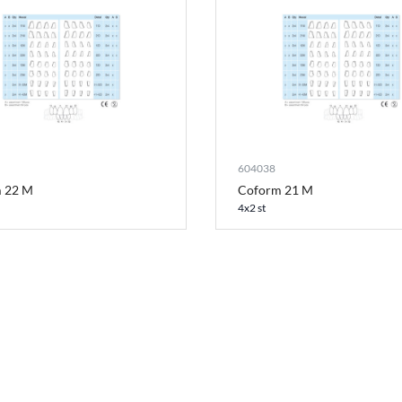
604038
 22 M
Coform 21 M
4x2 st