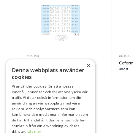
604040
604042
Coform 12 M
Coform
×
4x2 st
4x2 st
Denna webbplats använder
cookies
Vi använder cookies för att anpassa
innehåll, annonser och för att analysera vår
trafik. Vi delar också information om din
användning av vår webbplats med våra
reklam- och analyspartners som kan
kombinera den med annan information som
du har tillhandahållit dem eller som de har
samlat in från din användning av deras
tjänster.
Läs mer