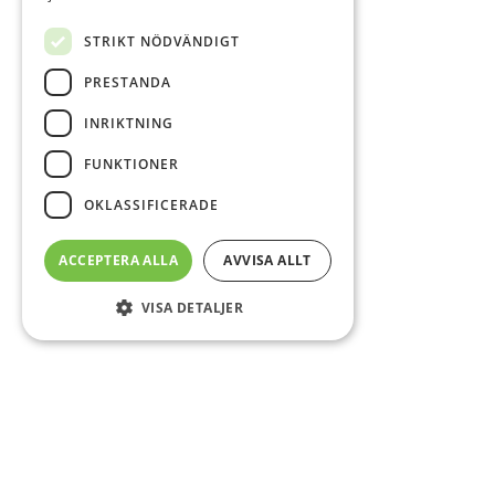
STRIKT NÖDVÄNDIGT
PRESTANDA
INRIKTNING
FUNKTIONER
OKLASSIFICERADE
ACCEPTERA ALLA
AVVISA ALLT
VISA DETALJER
Sidfot
O
Co