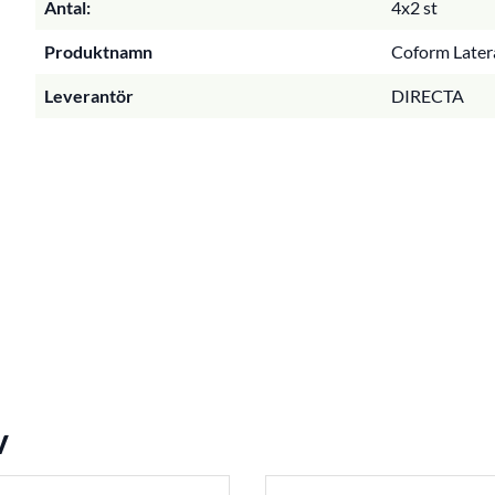
Antal:
4x2 st
Produktnamn
Coform Latera
Leverantör
DIRECTA
v