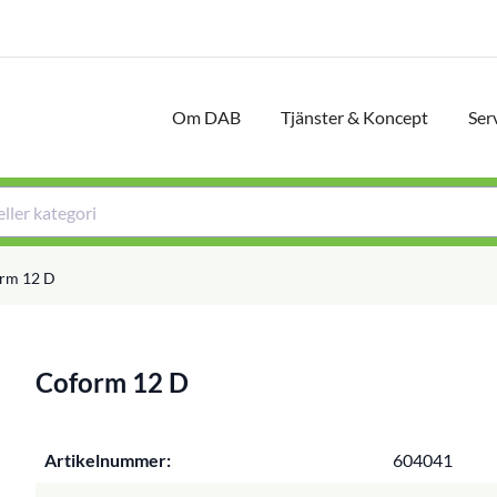
Om DAB
Tjänster & Koncept
Ser
rm 12 D
Coform 12 D
Artikelnummer:
604041