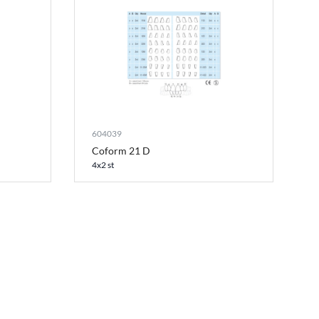
604039
Coform 21 D
4x2 st