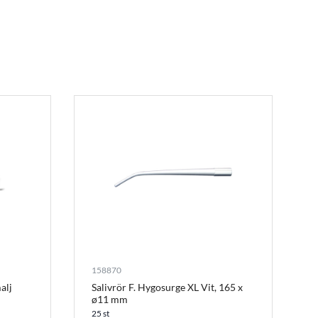
158870
alj
Salivrör F. Hygosurge XL Vit, 165 x
ø11 mm
25 st