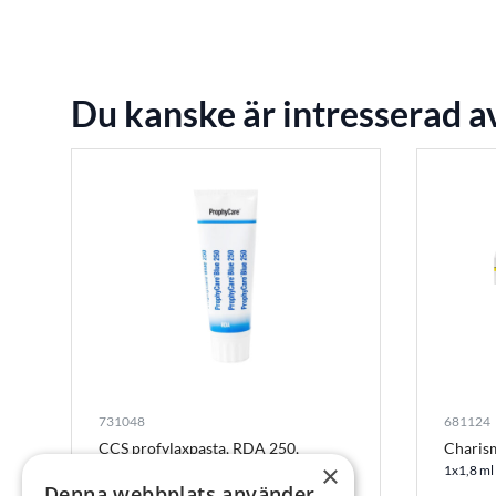
Du kanske är intresserad a
731048
681124
CCS profylaxpasta, RDA 250,
Charism
Parabenfri
×
1x1,8 ml
Denna webbplats använder
1x60 ml