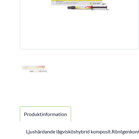
Produktinformation
Ljushärdande lågvisköshybrid komposit.Röntgenkontra