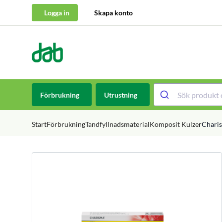
Logga in
Skapa konto
DAB Dental
Hoppa till innehåll
Förbrukning
Utrustning
Start
Förbrukning
Tandfyllnadsmaterial
Komposit Kulzer
Charis