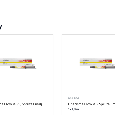
v
681123
a Flow A3,5, Spruta Emalj
Charisma Flow A3, Spruta Em
1x1,8 ml