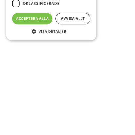
OKLASSIFICERADE
ACCEPTERA ALLA
AVVISA ALLT
VISA DETALJER
Sidfot
Om DAB
Servicecenter
Kontakt