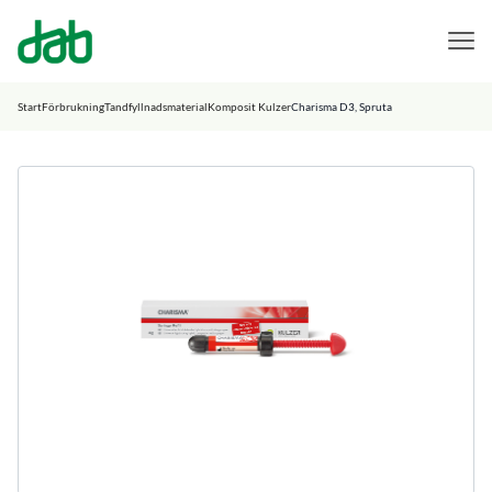
DAB Dental
Hoppa till innehåll
Start
Förbrukning
Tandfyllnadsmaterial
Komposit Kulzer
Charisma D3, Spruta