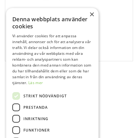
×
Denna webbplats använder
cookies
Vi använder cookies för att anpassa
681067
innehåll, annonser och för att analysera vår
Venus Diamond Art, ODC, Spruta
trafik. Vi delar också information om din
användning av vår webbplats med våra
1x4 g
reklam- och analyspartners som kan
kombinera den med annan information som
du har tillhandahållit dem eller som de har
samlat in från din användning av deras
tjänster.
Läs mer
STRIKT NÖDVÄNDIGT
PRESTANDA
INRIKTNING
FUNKTIONER