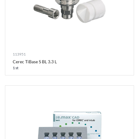
113951
Cerec TiBase S BL 3.3 L
1 st