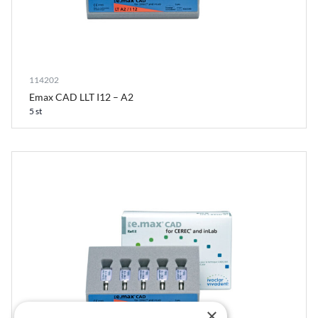
114202
Emax CAD LLT I12 – A2
5 st
×