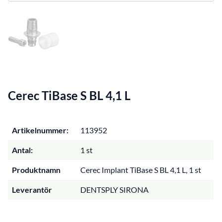
Cerec TiBase S BL 4,1 L
Artikelnummer:
113952
Antal:
1 st
Produktnamn
Cerec Implant TiBase S BL 4,1 L, 1 st
Leverantör
DENTSPLY SIRONA