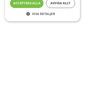
ACCEPTERA ALLA
AVVISA ALLT
VISA DETALJER
Sidfot
Om DAB
Servicecenter
Kontakt
Mer info