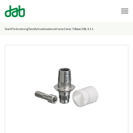
DAB Dental
Hoppa till innehåll
Start
Förbrukning
Tandfyllnadsmaterial
Cerec
Cerec TiBase S BL 4,1 L