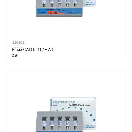
114201
Emax CAD LT I12 – A1
5 st