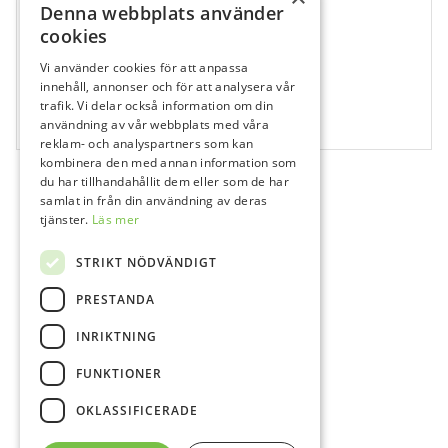
Denna webbplats använder
cookies
Vi använder cookies för att anpassa
114203
innehåll, annonser och för att analysera vår
Emax CAD LT I12 – A3
trafik. Vi delar också information om din
användning av vår webbplats med våra
5 st
reklam- och analyspartners som kan
kombinera den med annan information som
du har tillhandahållit dem eller som de har
samlat in från din användning av deras
tjänster.
Läs mer
STRIKT NÖDVÄNDIGT
PRESTANDA
INRIKTNING
FUNKTIONER
OKLASSIFICERADE