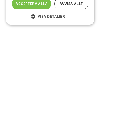
ACCEPTERA ALLA
AVVISA ALLT
VISA DETALJER
Sidfot
Om DAB
Servicecenter
Kontakt
Mer info