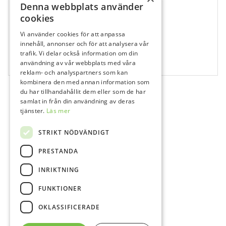
Denna webbplats använder
cookies
Vi använder cookies för att anpassa
140162
innehåll, annonser och för att analysera vår
Katana Zr Yml B3 Collar / T:22mm
trafik. Vi delar också information om din
användning av vår webbplats med våra
1 st
reklam- och analyspartners som kan
kombinera den med annan information som
du har tillhandahållit dem eller som de har
samlat in från din användning av deras
tjänster.
Läs mer
STRIKT NÖDVÄNDIGT
PRESTANDA
INRIKTNING
FUNKTIONER
OKLASSIFICERADE