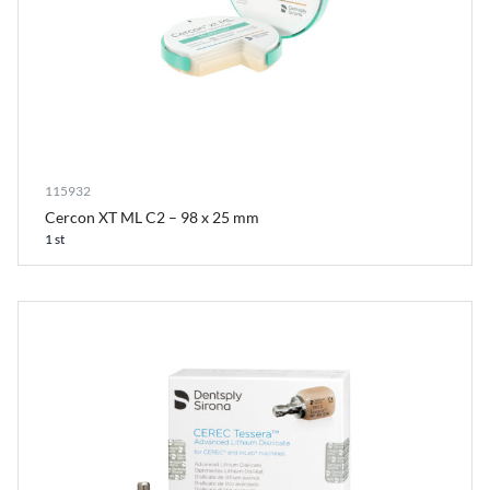
115932
Cercon XT ML C2 – 98 x 25 mm
1 st