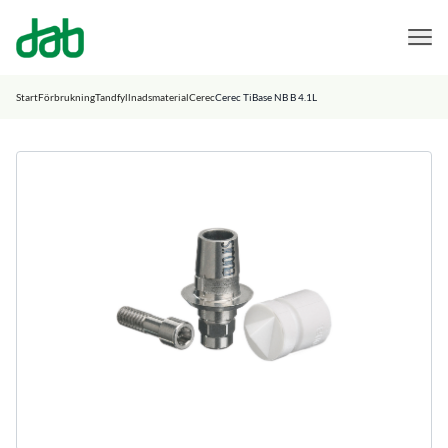
DAB Dental
Hoppa till innehåll
Start
Förbrukning
Tandfyllnadsmaterial
Cerec
Cerec TiBase NB B 4.1L