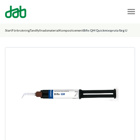
DAB Dental
Hoppa till innehåll
Start
Förbrukning
Tandfyllnadsmaterial
Kompositcement
Bifix QM Quickmixspruta färg U