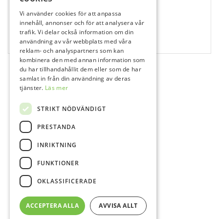
Vi använder cookies för att anpassa
679035
innehåll, annonser och för att analysera vår
Variolink Esthetic DC Neutral
trafik. Vi delar också information om din
användning av vår webbplats med våra
1x9 g
reklam- och analyspartners som kan
kombinera den med annan information som
du har tillhandahållit dem eller som de har
samlat in från din användning av deras
tjänster.
Läs mer
STRIKT NÖDVÄNDIGT
PRESTANDA
INRIKTNING
FUNKTIONER
OKLASSIFICERADE
ACCEPTERA ALLA
AVVISA ALLT