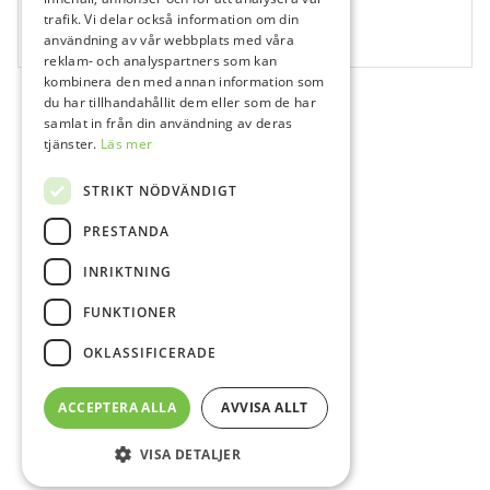
Inspiro sprutor Flowable Body – i5 Spruta
trafik. Vi delar också information om din
användning av vår webbplats med våra
1x1,5 g
reklam- och analyspartners som kan
kombinera den med annan information som
du har tillhandahållit dem eller som de har
samlat in från din användning av deras
tjänster.
Läs mer
STRIKT NÖDVÄNDIGT
PRESTANDA
INRIKTNING
FUNKTIONER
OKLASSIFICERADE
ACCEPTERA ALLA
AVVISA ALLT
VISA DETALJER