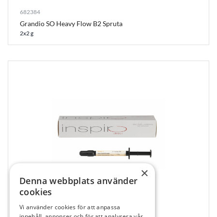
682384
Grandio SO Heavy Flow B2 Spruta
2x2 g
×
Denna webbplats använder
cookies
Vi använder cookies för att anpassa
683843
innehåll, annonser och för att analysera vår