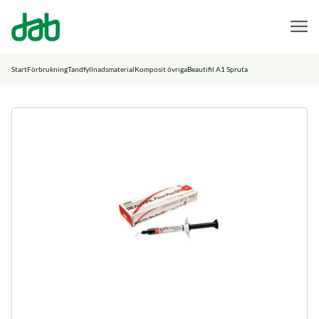
DAB Dental
Hoppa till innehåll
Start
Förbrukning
Tandfyllnadsmaterial
Komposit övriga
Beautifil A1 Spruta