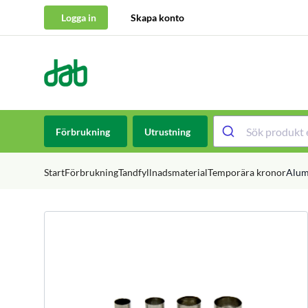
Logga in
Skapa konto
DAB Dental
Hoppa till innehåll
Förbrukning
Utrustning
Start
Förbrukning
Tandfyllnadsmaterial
Temporära kronor
Alum