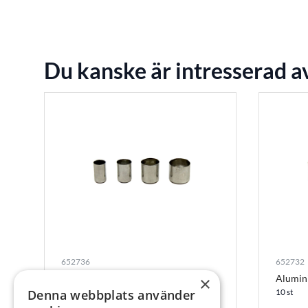
Du kanske är intresserad a
652736
652732
Aluminiumhylsa Nr 16
Alumin
×
Denna webbplats använder
10 st
10 st