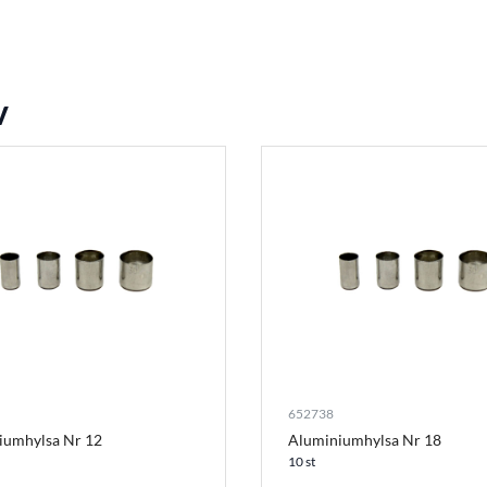
v
652738
iumhylsa Nr 12
Aluminiumhylsa Nr 18
10 st