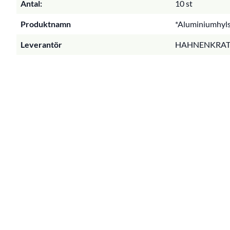
Antal:
10 st
Produktnamn
*Aluminiumhylsa
Leverantör
HAHNENKRAT