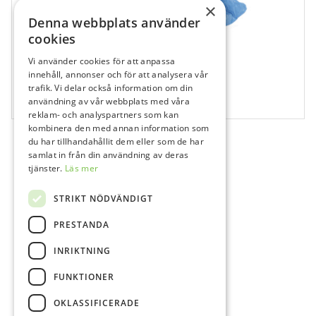
×
Denna webbplats använder
cookies
Vi använder cookies för att anpassa
701050
innehåll, annonser och för att analysera vår
trafik. Vi delar också information om din
Skoskydd Blå
användning av vår webbplats med våra
100 st
reklam- och analyspartners som kan
kombinera den med annan information som
du har tillhandahållit dem eller som de har
samlat in från din användning av deras
tjänster.
Läs mer
STRIKT NÖDVÄNDIGT
PRESTANDA
INRIKTNING
FUNKTIONER
OKLASSIFICERADE