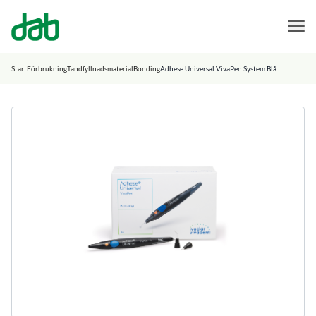
DAB Dental
Hoppa till innehåll
Start
Förbrukning
Tandfyllnadsmaterial
Bonding
Adhese Universal VivaPen System Blå