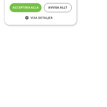
ACCEPTERA ALLA
AVVISA ALLT
VISA DETALJER
Sidfot
Om DAB
Servicecenter
Kontakt
Mer info