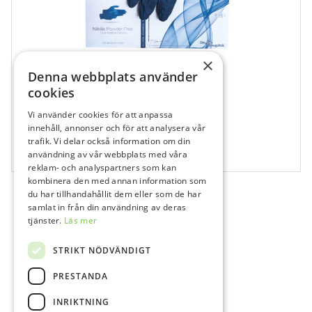
×
Denna webbplats använder
cookies
Vi använder cookies för att anpassa
737633
innehåll, annonser och för att analysera vår
Cranberry Inspire Nitril Medium
trafik. Vi delar också information om din
användning av vår webbplats med våra
100 st
reklam- och analyspartners som kan
kombinera den med annan information som
du har tillhandahållit dem eller som de har
samlat in från din användning av deras
tjänster.
Läs mer
STRIKT NÖDVÄNDIGT
PRESTANDA
INRIKTNING