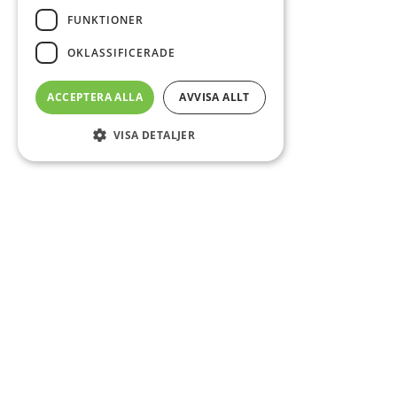
FUNKTIONER
OKLASSIFICERADE
ACCEPTERA ALLA
AVVISA ALLT
VISA DETALJER
Sidfot
Om DAB
Servicecenter
Kontakt