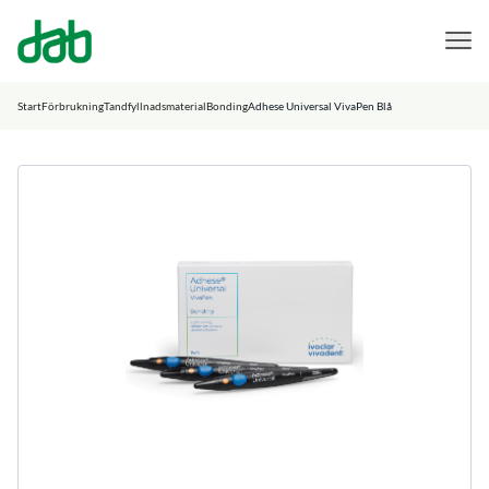
DAB Dental
Hoppa till innehåll
Start
Förbrukning
Tandfyllnadsmaterial
Bonding
Adhese Universal VivaPen Blå