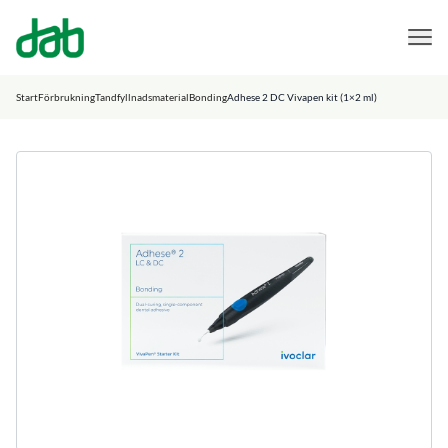
DAB Dental
Hoppa till innehåll
Start
Förbrukning
Tandfyllnadsmaterial
Bonding
Adhese 2 DC Vivapen kit (1×2 ml)