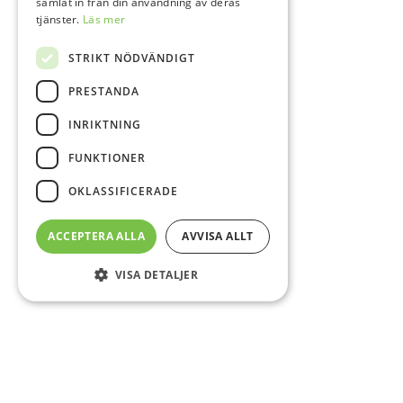
samlat in från din användning av deras
tjänster.
Läs mer
STRIKT NÖDVÄNDIGT
PRESTANDA
INRIKTNING
FUNKTIONER
OKLASSIFICERADE
ACCEPTERA ALLA
AVVISA ALLT
VISA DETALJER
Sidfot