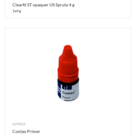
Clearfil ST opaquer US Spruta 4 g
1x4 g
679953
Contax Primer