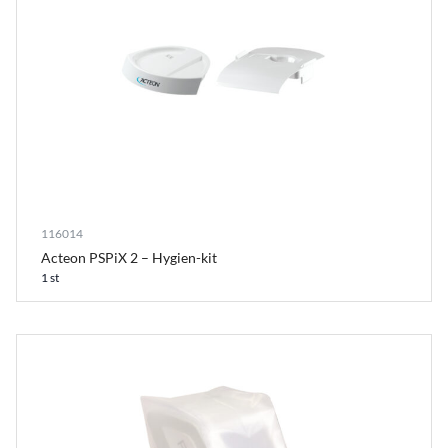
116014
Acteon PSPiX 2 – Hygien-kit
1 st