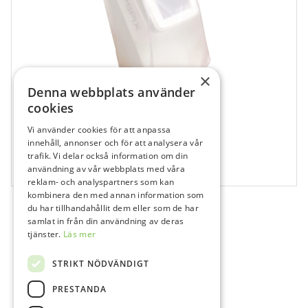
×
Denna webbplats använder
cookies
Vi använder cookies för att anpassa
116013
innehåll, annonser och för att analysera vår
Acteon PSPiX 2 – Skyddshuva scanner
trafik. Vi delar också information om din
användning av vår webbplats med våra
1 st
reklam- och analyspartners som kan
kombinera den med annan information som
du har tillhandahållit dem eller som de har
samlat in från din användning av deras
tjänster.
Läs mer
STRIKT NÖDVÄNDIGT
PRESTANDA