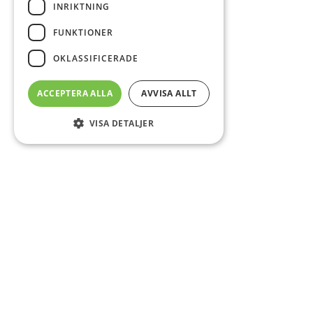
INRIKTNING
FUNKTIONER
OKLASSIFICERADE
ACCEPTERA ALLA
AVVISA ALLT
VISA DETALJER
Sidfot
Om DAB
Servicecenter