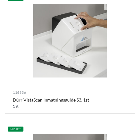
116936
Dürr VistaScan Inmatningsguide S3, 1st
1 st
NYHET