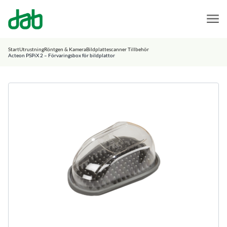
DAB Dental
Hoppa till innehåll
Start
Utrustning
Röntgen & Kamera
Bildplattescanner Tillbehör
Acteon PSPiX 2 – Förvaringsbox för bildplattor