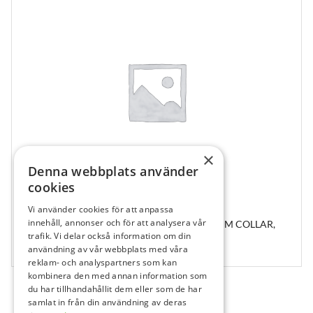
×
Denna webbplats använder
cookies
210740
Vi använder cookies för att anpassa
innehåll, annonser och för att analysera vår
ABUTMENT BASE TI N/ENG 5.0 TRI-NEX 3MM COLLAR,
trafik. Vi delar också information om din
TIB-NL-50-C3
användning av vår webbplats med våra
1 st
reklam- och analyspartners som kan
kombinera den med annan information som
du har tillhandahållit dem eller som de har
samlat in från din användning av deras