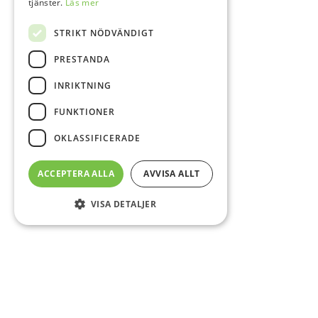
tjänster.
Läs mer
STRIKT NÖDVÄNDIGT
PRESTANDA
INRIKTNING
FUNKTIONER
OKLASSIFICERADE
ACCEPTERA ALLA
AVVISA ALLT
VISA DETALJER
Sidfot