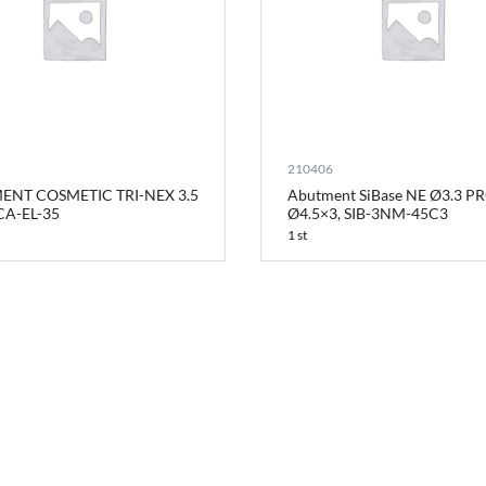
210406
ENT COSMETIC TRI-NEX 3.5
Abutment SiBase NE Ø3.3 P
CA-EL-35
Ø4.5×3, SIB-3NM-45C3
1 st