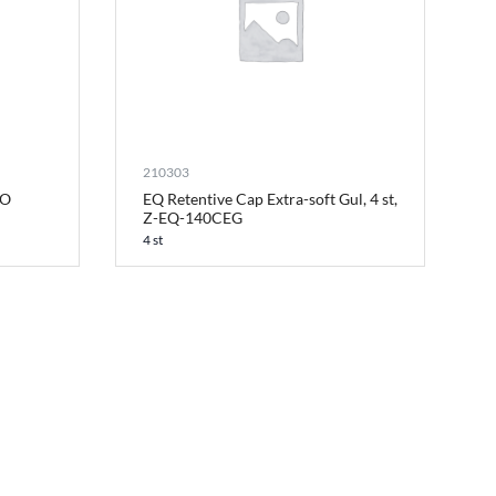
210303
RO
EQ Retentive Cap Extra-soft Gul, 4 st,
Z-EQ-140CEG
4 st