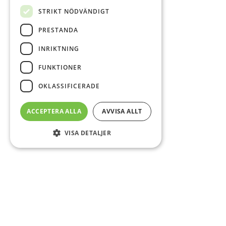
STRIKT NÖDVÄNDIGT
PRESTANDA
INRIKTNING
FUNKTIONER
OKLASSIFICERADE
ACCEPTERA ALLA
AVVISA ALLT
VISA DETALJER
Sidfot
O
Co
CS