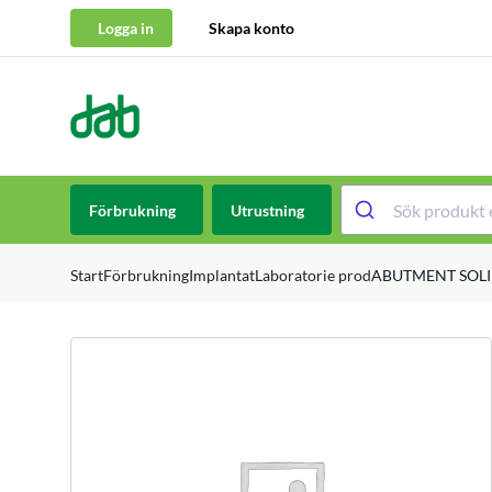
Logga in
Skapa konto
DAB Dental
Hoppa till innehåll
Förbrukning
Utrustning
Start
Förbrukning
Implantat
Laboratorie prod
ABUTMENT SOLID