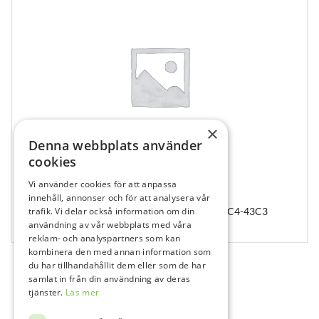
×
Denna webbplats använder
cookies
Vi använder cookies för att anpassa
210413
innehåll, annonser och för att analysera vår
trafik. Vi delar också information om din
Abutment SiBase Ø3.5/Ø4 DC Ø4.3×3, SIB-DC4-43C3
användning av vår webbplats med våra
1 st
reklam- och analyspartners som kan
kombinera den med annan information som
du har tillhandahållit dem eller som de har
samlat in från din användning av deras
tjänster.
Läs mer