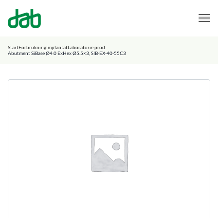
DAB Dental
Hoppa till innehåll
Start
Förbrukning
Implantat
Laboratorie prod
Abutment SiBase Ø4.0 ExHex Ø5.5×3, SIB-EX-40-55C3