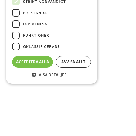
STRIKT NÖDVÄNDIGT
PRESTANDA
INRIKTNING
FUNKTIONER
OKLASSIFICERADE
ACCEPTERA ALLA
AVVISA ALLT
VISA DETALJER
Sidfot
Om DAB