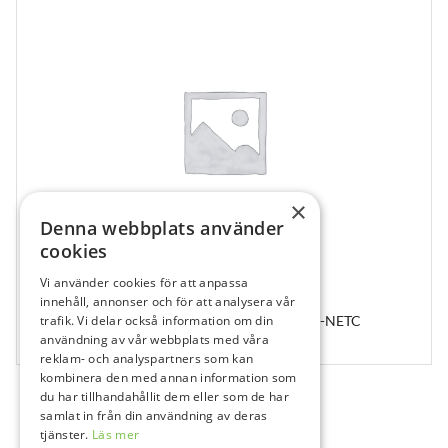
×
Denna webbplats använder
cookies
Vi använder cookies för att anpassa
202688
innehåll, annonser och för att analysera vår
trafik. Vi delar också information om din
CYLINDER IT6 PASSIVE TI RING NE, ITS6-PA-NETC
användning av vår webbplats med våra
1 st
reklam- och analyspartners som kan
kombinera den med annan information som
du har tillhandahållit dem eller som de har
samlat in från din användning av deras
tjänster.
Läs mer