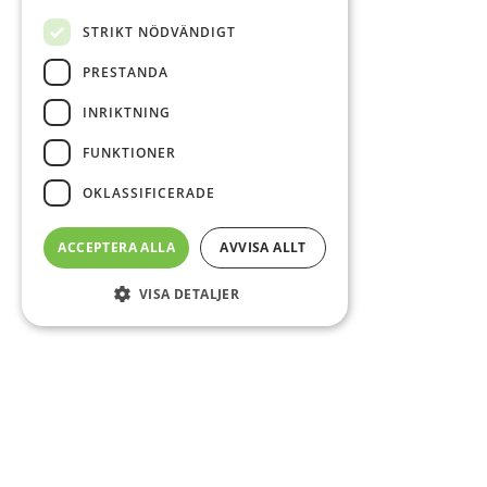
STRIKT NÖDVÄNDIGT
PRESTANDA
INRIKTNING
FUNKTIONER
OKLASSIFICERADE
ACCEPTERA ALLA
AVVISA ALLT
VISA DETALJER
Sidfot
Om DAB