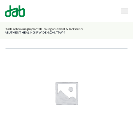
DAB Dental
Hoppa till innehåll
Start
Förbrukning
Implantat
Healing abutment & Täcksskruv
ABUTMENT HEALING IP WIDE 4.0X4, TPW-4