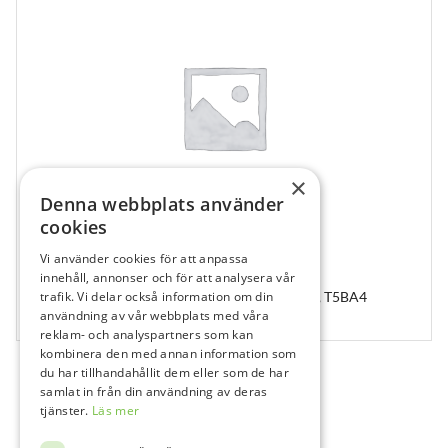
×
Denna webbplats använder
cookies
Vi använder cookies för att anpassa
203303
innehåll, annonser och för att analysera vår
trafik. Vi delar också information om din
ABUTMENT HEALING 2 PART BA 5.5X4MM, T5BA4
användning av vår webbplats med våra
1 st
reklam- och analyspartners som kan
kombinera den med annan information som
du har tillhandahållit dem eller som de har
samlat in från din användning av deras
tjänster.
Läs mer