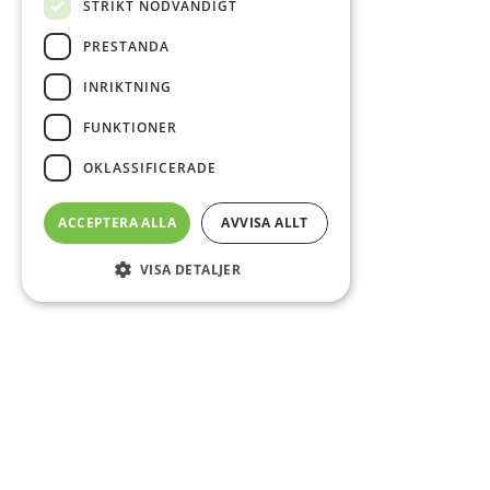
STRIKT NÖDVÄNDIGT
PRESTANDA
INRIKTNING
FUNKTIONER
OKLASSIFICERADE
ACCEPTERA ALLA
AVVISA ALLT
VISA DETALJER
Sidfot
Om DAB