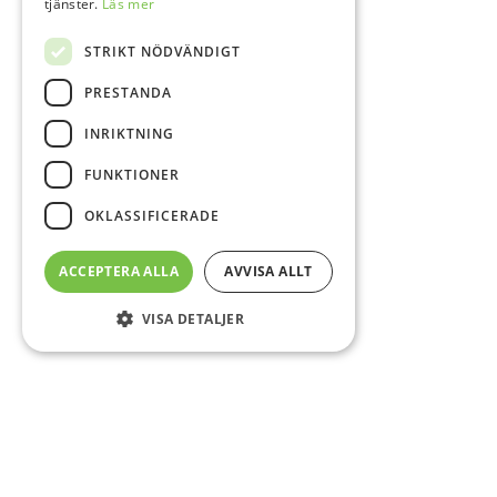
tjänster.
Läs mer
STRIKT NÖDVÄNDIGT
PRESTANDA
INRIKTNING
FUNKTIONER
OKLASSIFICERADE
ACCEPTERA ALLA
AVVISA ALLT
VISA DETALJER
Sidfot