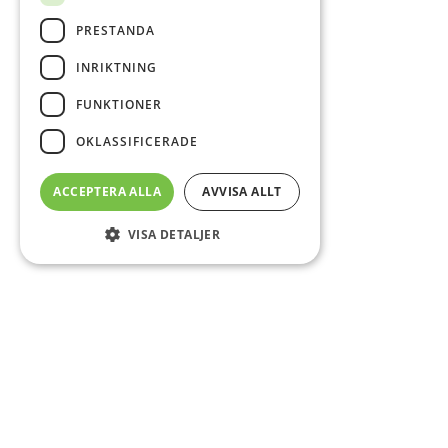
PRESTANDA
INRIKTNING
FUNKTIONER
OKLASSIFICERADE
ACCEPTERA ALLA
AVVISA ALLT
VISA DETALJER
Sidfot
Om DAB