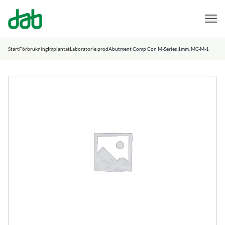
DAB Dental
Hoppa till innehåll
Start
Förbrukning
Implantat
Laboratorie prod
Abutment Comp Con M-Series 1mm, MC-M-1