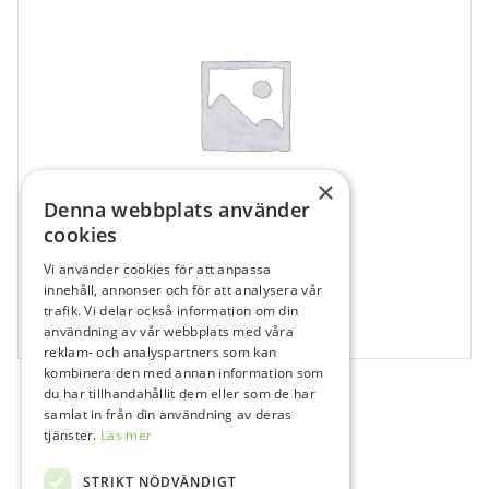
×
Denna webbplats använder
cookies
Vi använder cookies för att anpassa
211304
innehåll, annonser och för att analysera vår
trafik. Vi delar också information om din
Drill Cortical Countersink SP1, D-CS-SP
användning av vår webbplats med våra
1 st
reklam- och analyspartners som kan
kombinera den med annan information som
du har tillhandahållit dem eller som de har
samlat in från din användning av deras
tjänster.
Läs mer
STRIKT NÖDVÄNDIGT