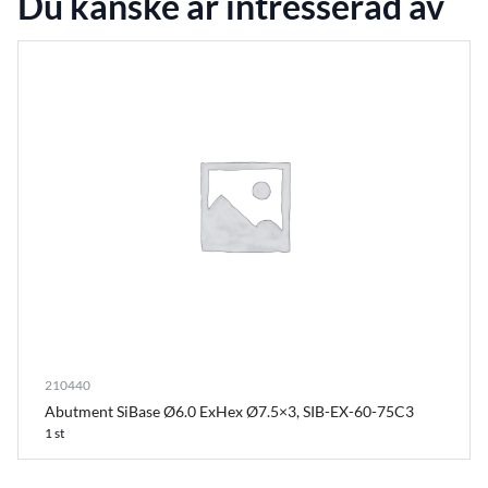
Du kanske är intresserad av
210440
Abutment SiBase Ø6.0 ExHex Ø7.5×3, SIB-EX-60-75C3
1 st