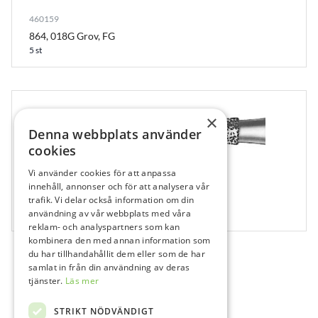
460159
864, 018G Grov, FG
5 st
×
Denna webbplats använder
cookies
Vi använder cookies för att anpassa
474778
innehåll, annonser och för att analysera vår
trafik. Vi delar också information om din
852, 010 Extra fin, FG
användning av vår webbplats med våra
5 st
reklam- och analyspartners som kan
kombinera den med annan information som
du har tillhandahållit dem eller som de har
samlat in från din användning av deras
tjänster.
Läs mer
STRIKT NÖDVÄNDIGT