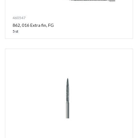
460547
862, 016 Extra fin, FG
5 st