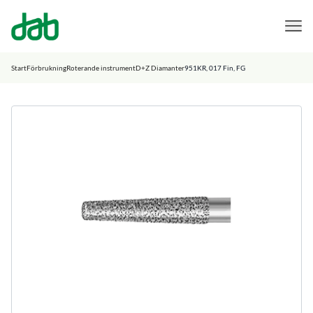
DAB Dental
Hoppa till innehåll
Start
Förbrukning
Roterande instrument
D+Z Diamanter
951KR, 017 Fin, FG