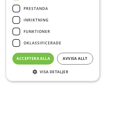
PRESTANDA
INRIKTNING
FUNKTIONER
OKLASSIFICERADE
ACCEPTERA ALLA
AVVISA ALLT
VISA DETALJER
Sidfot
Om DAB