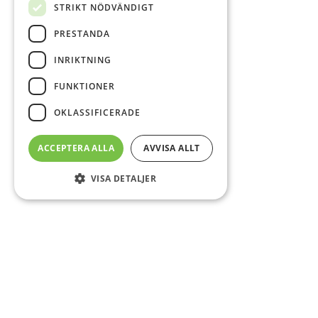
STRIKT NÖDVÄNDIGT
PRESTANDA
INRIKTNING
FUNKTIONER
OKLASSIFICERADE
ACCEPTERA ALLA
AVVISA ALLT
VISA DETALJER
Sidfot
Om DAB