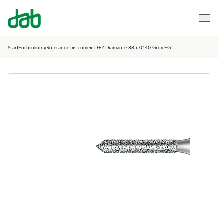
DAB Dental
Hoppa till innehåll
Start
Förbrukning
Roterande instrument
D+Z Diamanter
885, 014G Grov, FG