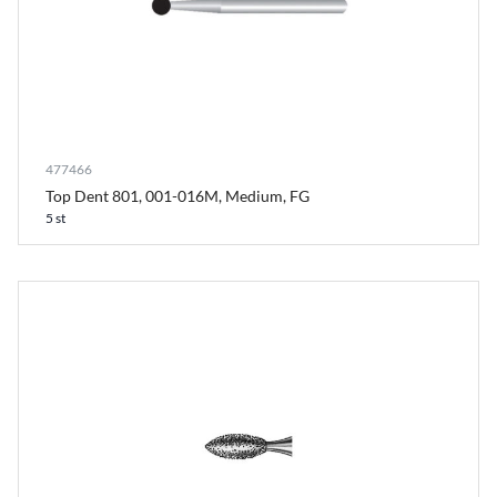
477466
Top Dent 801, 001-016M, Medium, FG
5 st