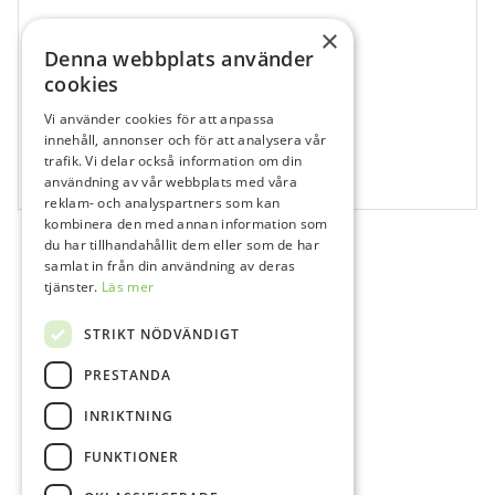
×
Denna webbplats använder
cookies
Vi använder cookies för att anpassa
460574
innehåll, annonser och för att analysera vår
368, 023, Fin, VST
trafik. Vi delar också information om din
användning av vår webbplats med våra
5 st
reklam- och analyspartners som kan
kombinera den med annan information som
du har tillhandahållit dem eller som de har
samlat in från din användning av deras
tjänster.
Läs mer
STRIKT NÖDVÄNDIGT
PRESTANDA
INRIKTNING
FUNKTIONER