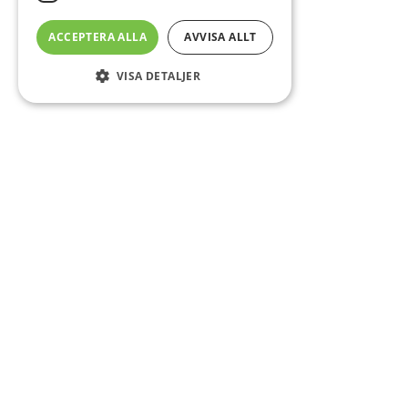
ACCEPTERA ALLA
AVVISA ALLT
VISA DETALJER
Sidfot
Om DAB
Servicecenter
Kontakt
Mer info