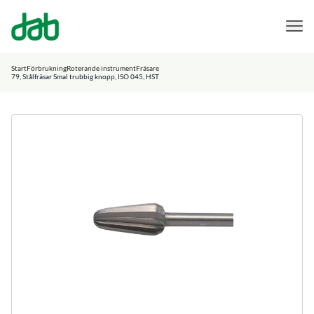
DAB Dental
Hoppa till innehåll
Start
Förbrukning
Roterande instrument
Fräsare
79, Stålfräsar Smal trubbig knopp, ISO 045, HST