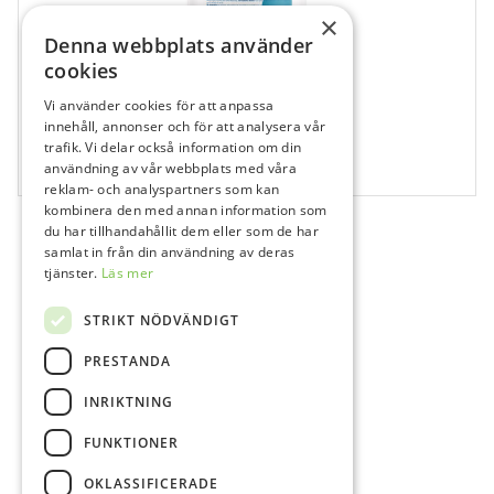
×
Denna webbplats använder
cookies
Vi använder cookies för att anpassa
735547
innehåll, annonser och för att analysera vår
trafik. Vi delar också information om din
Kiilto Pro Ytdesinfektion 75+ 300 ml
användning av vår webbplats med våra
24x300 ml
reklam- och analyspartners som kan
kombinera den med annan information som
du har tillhandahållit dem eller som de har
samlat in från din användning av deras
tjänster.
Läs mer
STRIKT NÖDVÄNDIGT
PRESTANDA
INRIKTNING
FUNKTIONER
OKLASSIFICERADE