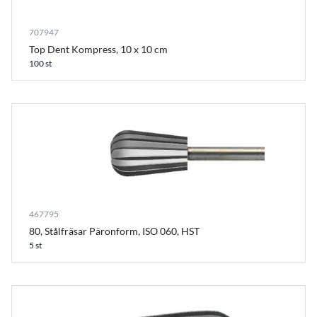
707947
Top Dent Kompress, 10 x 10 cm
100 st
467795
80, Stålfräsar Päronform, ISO 060, HST
5 st