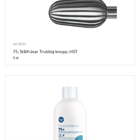
467833
75, Stålfräsar Trubbig knopp, HST
5 st