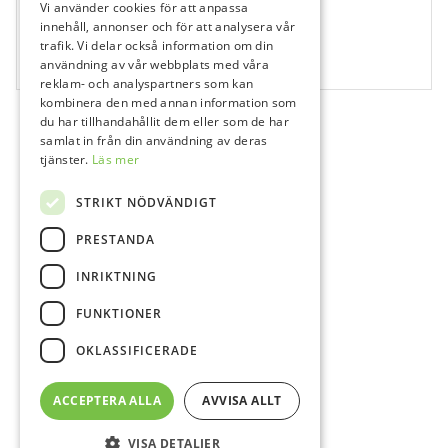
Vi använder cookies för att anpassa
478080
innehåll, annonser och för att analysera vår
661, Karborundum, 0,25 mm, VST
trafik. Vi delar också information om din
användning av vår webbplats med våra
5 st
reklam- och analyspartners som kan
kombinera den med annan information som
du har tillhandahållit dem eller som de har
samlat in från din användning av deras
tjänster.
Läs mer
STRIKT NÖDVÄNDIGT
PRESTANDA
INRIKTNING
FUNKTIONER
OKLASSIFICERADE
ACCEPTERA ALLA
AVVISA ALLT
VISA DETALJER