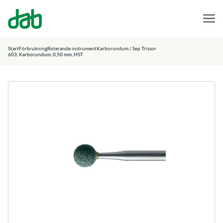
DAB Dental
Hoppa till innehåll
Start
Förbrukning
Roterande instrument
Karborundum / Sep Trissor
603, Karborundum, 0,50 mm, HST