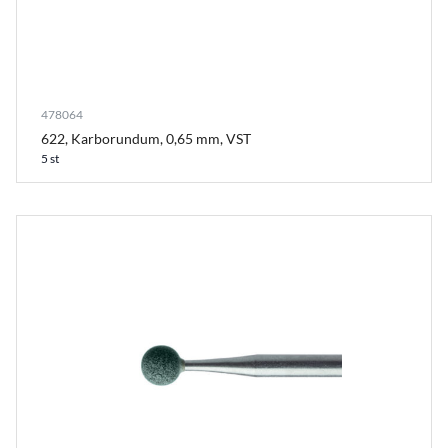
478064
622, Karborundum, 0,65 mm, VST
5 st