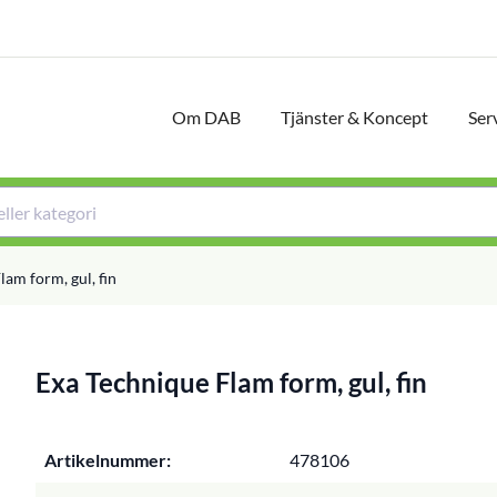
Om DAB
Tjänster & Koncept
Ser
am form, gul, fin
Exa Technique Flam form, gul, fin
Artikelnummer:
478106