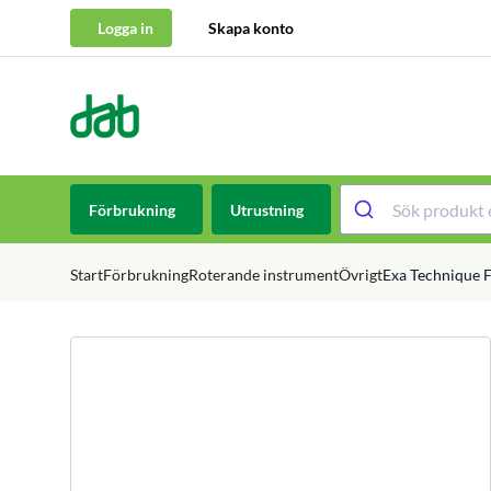
Logga in
Skapa konto
DAB Dental
Hoppa till innehåll
Förbrukning
Utrustning
Start
Förbrukning
Roterande instrument
Övrigt
Exa Technique Fl