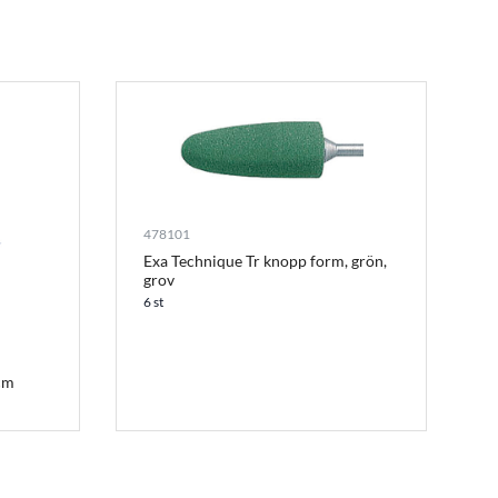
478101
Exa Technique Tr knopp form, grön,
grov
6 st
cm