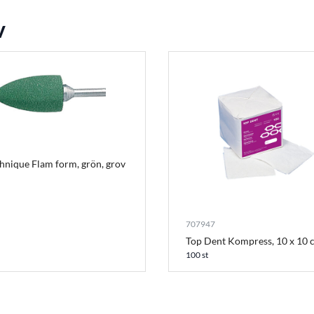
v
hnique Flam form, grön, grov
707947
Top Dent Kompress, 10 x 10 
100 st