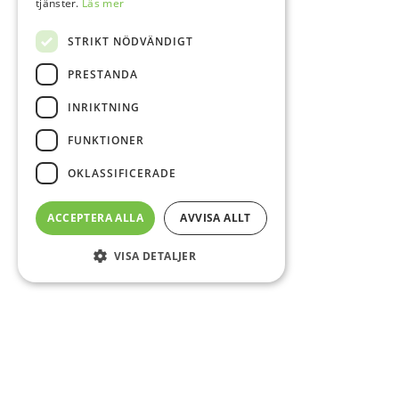
tjänster.
Läs mer
STRIKT NÖDVÄNDIGT
PRESTANDA
INRIKTNING
FUNKTIONER
OKLASSIFICERADE
ACCEPTERA ALLA
AVVISA ALLT
VISA DETALJER
Sidfot