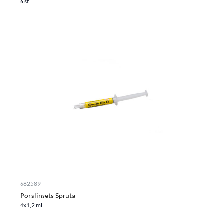
6 st
682589
Porslinsets Spruta
4x1,2 ml