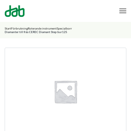
DAB Dental
Hoppa till innehåll
Start
Förbrukning
Roterande instrument
Specialborr
Diamanter till fräs CEREC Diamant Step bur12S