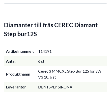
Diamanter till fräs CEREC Diamant
Step bur12S
Artikelnummer:
114191
Antal:
6 st
Cerec 3 MMCXL Step Bur 12S för SW
Produktnamn
V3 10, 6 st
Leverantör
DENTSPLY SIRONA