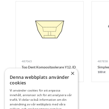
487065
487858
Top Dent Kompositpolerare Y12, ID
Simplee
5110, Omonterad
×
100 st
Denna webbplats använder
50 st
cookies
Vi använder cookies för att anpassa
innehåll, annonser och för att analysera vår
trafik. Vi delar också information om din
användning av vår webbplats med våra
reklam- och analyspartners som kan