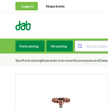
Logga in
Skapa konto
DAB Dental
Hoppa till innehåll
Förbrukning
Utrustning
Start
Förbrukning
Roterande instrument
Gummipolerare
Diatec