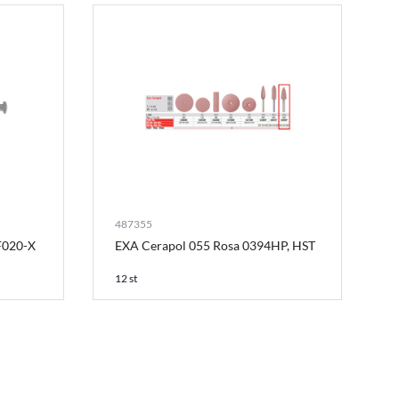
487355
ZF020-X
EXA Cerapol 055 Rosa 0394HP, HST
12 st