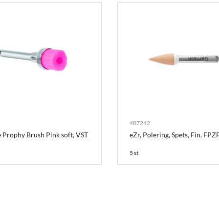
487242
 Prophy Brush Pink soft, VST
eZr, Polering, Spets, Fin, FP
5 st