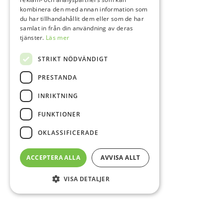
kombinera den med annan information som
du har tillhandahållit dem eller som de har
samlat in från din användning av deras
tjänster.
Läs mer
STRIKT NÖDVÄNDIGT
PRESTANDA
INRIKTNING
FUNKTIONER
OKLASSIFICERADE
ACCEPTERA ALLA
AVVISA ALLT
VISA DETALJER
Sidfot