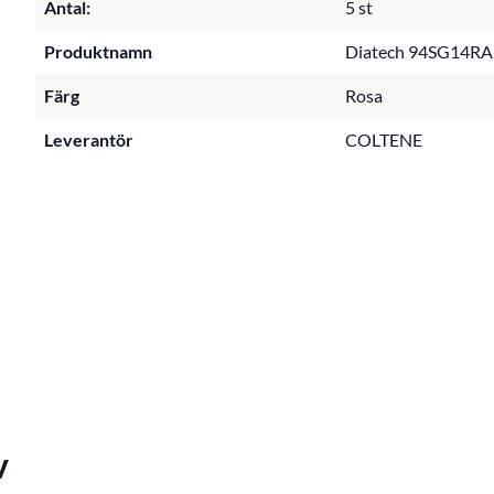
Antal:
5 st
Produktnamn
Diatech 94SG14RA R
Färg
Rosa
Leverantör
COLTENE
v