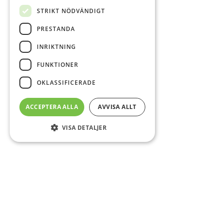
STRIKT NÖDVÄNDIGT
PRESTANDA
INRIKTNING
FUNKTIONER
OKLASSIFICERADE
ACCEPTERA ALLA
AVVISA ALLT
VISA DETALJER
Sidfot
O
Co
CS