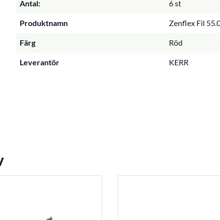
Antal:
6 st
Produktnamn
Zenflex Fil 55.
Färg
Röd
Leverantör
KERR
v