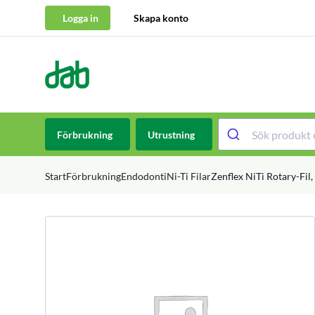
Logga in
Skapa konto
DAB Dental
Hoppa till innehåll
Förbrukning
Utrustning
Start
Förbrukning
Endodonti
Ni-Ti Filar
Zenflex NiTi Rotary-Fil