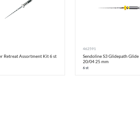
462591
r Retreat Assortment Kit 6 st
Sendoline S3 Glidepath Glide
20/04 25 mm
6 st