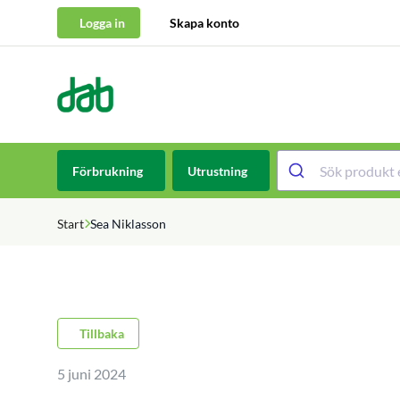
Logga in
Skapa konto
DAB Dental
Hoppa till innehåll
Förbrukning
Utrustning
Start
Sea Niklasson
Tillbaka
5 juni 2024