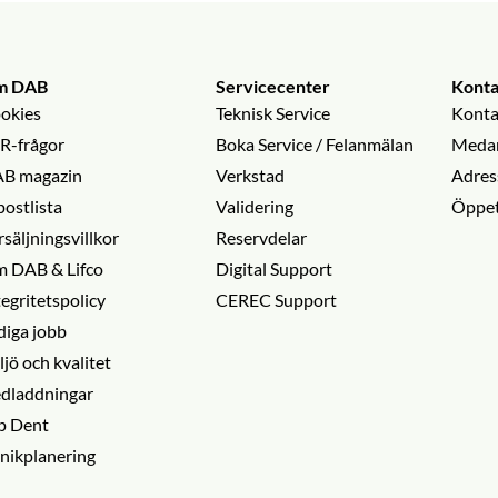
m DAB
Servicecenter
Konta
okies
Teknisk Service
Konta
R-frågor
Boka Service / Felanmälan
Medar
B magazin
Verkstad
Adres
postlista
Validering
Öppet
rsäljningsvillkor
Reservdelar
 DAB & Lifco
Digital Support
tegritetspolicy
CEREC Support
diga jobb
ljö och kvalitet
dladdningar
p Dent
inikplanering