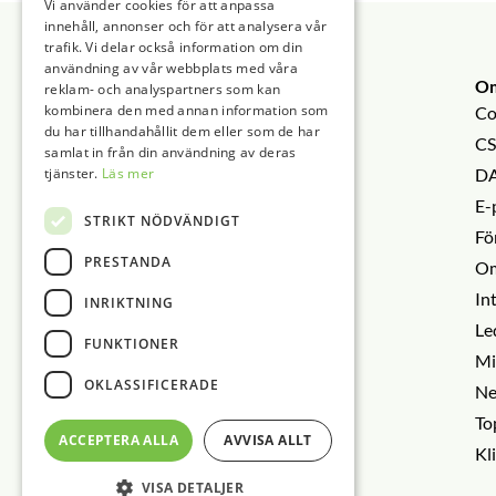
Vi använder cookies för att anpassa
Sidfot
innehåll, annonser och för att analysera vår
trafik. Vi delar också information om din
användning av vår webbplats med våra
O
reklam- och analyspartners som kan
kombinera den med annan information som
Co
du har tillhandahållit dem eller som de har
CS
samlat in från din användning av deras
tjänster.
Läs mer
DA
E-
STRIKT NÖDVÄNDIGT
Fö
PRESTANDA
Om
In
INRIKTNING
Le
FUNKTIONER
Mi
OKLASSIFICERADE
Ne
To
ACCEPTERA ALLA
AVVISA ALLT
Kl
VISA DETALJER