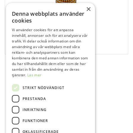
×
Denna webbplats använder
cookies
Vi använder cookies för att anpassa
innehåll, annonser och för att analysera vår
44213
trafik. Vi delar också information om din
Kompressor Dürr – Insugsfilter
användning av vår webbplats med våra
reklam- och analyspartners som kan
kombinera den med annan information som
du har tillhandahållit dem eller som de har
samlat in från din användning av deras
tjänster.
Läs mer
STRIKT NÖDVÄNDIGT
PRESTANDA
INRIKTNING
FUNKTIONER
OKLASSIFICERADE