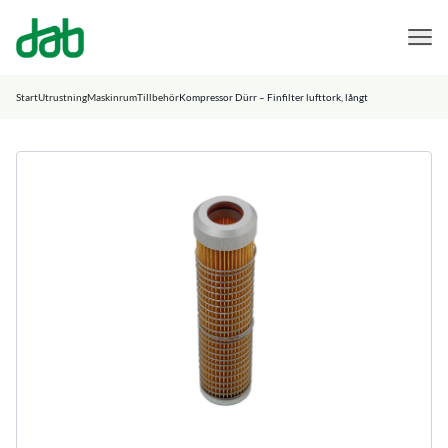
DAB Dental
Hoppa till innehåll
Start
Utrustning
Maskinrum
Tillbehör
Kompressor Dürr – Finfilter lufttork, långt