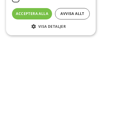
ACCEPTERA ALLA
AVVISA ALLT
VISA DETALJER
Sidfot
Om DAB
Servicecenter
Kontakt
Mer info