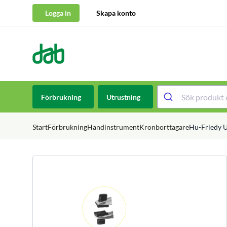
Logga in
Skapa konto
DAB Dental
Hoppa till innehåll
Förbrukning
Utrustning
Start
Förbrukning
Handinstrument
Kronborttagare
Hu-Friedy 