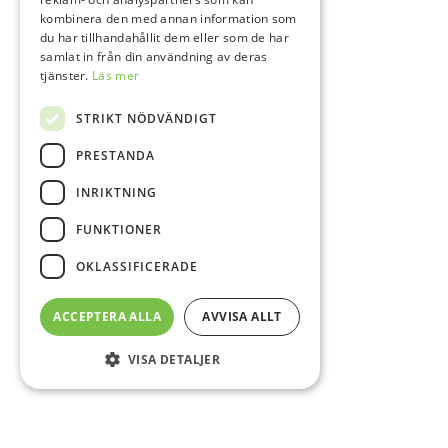
kombinera den med annan information som
du har tillhandahållit dem eller som de har
samlat in från din användning av deras
tjänster.
Läs mer
STRIKT NÖDVÄNDIGT
PRESTANDA
INRIKTNING
FUNKTIONER
OKLASSIFICERADE
ACCEPTERA ALLA
AVVISA ALLT
VISA DETALJER
Sidfot