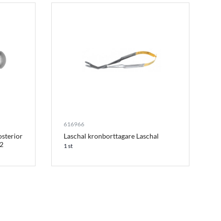
616966
osterior
Laschal kronborttagare Laschal
H2
1 st