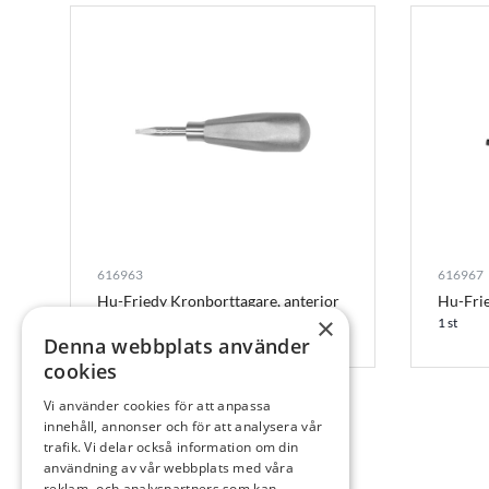
616963
616967
Hu-Friedy Kronborttagare, anterior
Hu-Fri
med rak arbetsdel, CRCH1
×
1 st
Denna webbplats använder
1 st
cookies
Vi använder cookies för att anpassa
innehåll, annonser och för att analysera vår
trafik. Vi delar också information om din
användning av vår webbplats med våra
reklam- och analyspartners som kan