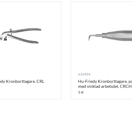
616964
edy Kronborttagare, CRL
Hu-Friedy Kronborttagare, p
med vinklad arbetsdel, CRC
1 st