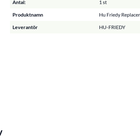
Antal:
1 st
Produktnamn
Hu Friedy Replacem
Leverantör
HU-FRIEDY
v