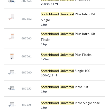
687564
200 x 0,11 ml
Scotchbond
Universal
Plus Intro-Kit
687562
Single
1 frp
Scotchbond
Universal
Plus Intro-Kit
687563
Flaska
1 frp
Scotchbond
Universal
Plus Flaska
687561
1x5 ml
Scotchbond
Universal
Single 100
687560
100x0,11 ml
Scotchbond
Universal
Intro-Kit
687555
1 frp
Scotchbond
Universal
Intro Single dose
687556
1 frp