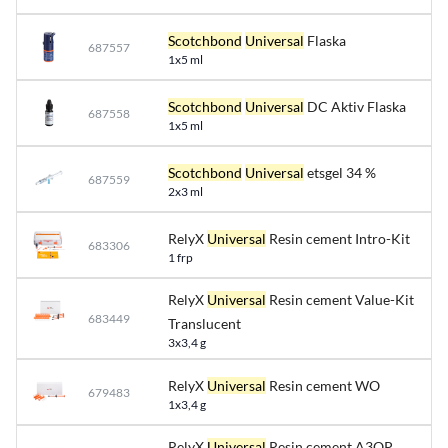
Scotchbond
Universal
Flaska
687557
1x5 ml
Scotchbond
Universal
DC Aktiv Flaska
687558
1x5 ml
Scotchbond
Universal
etsgel 34 %
687559
2x3 ml
RelyX
Universal
Resin cement Intro-Kit
683306
1 frp
RelyX
Universal
Resin cement Value-Kit
683449
Translucent
3x3,4 g
RelyX
Universal
Resin cement WO
679483
1x3,4 g
RelyX
Universal
Resin cement A3OP