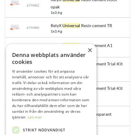
679482
opak
1x3,4 g
RelyX
Universal
Resin cement TR
679480
1x3,4 g
RelyX
Universal
Resin cement A1
679481
×
1x3,4 g
Denna webbplats använder
cookies
RelyX
Universal
Resin cement Trial-Kit
679478
A1
Vi använder cookies för att anpassa
innehåll, annonser och för att analysera vår
1 frp
trafik. Vi delar också information om din
RelyX
Universal
Resin cement Trial-Kit
användning av vår webbplats med våra
reklam- och analyspartners som kan
679479
Translucent
kombinera den med annan information som
1 frp
du har tillhandahållit dem eller som de har
samlat in från din användning av deras
RelyX Ultimate Trial Transparant
683351
tjänster.
Läs mer
1 frp
STRIKT NÖDVÄNDIGT
RelyX Ultimate Trial A1